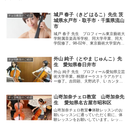
城戸 春子（きど はるこ）先生 茨
チェロ教室のご紹介
城県水戸市・取手市・千葉県流山
市
城戸 春子 先生 プロフィール東京藝術大
学附属音楽高等学校、同大学卒業、同大
学院修了。98-02年、東京藝術大学室内楽
の非常勤講師を勤めた後フランスに渡
り、セルジーポントワーズ音楽院卒業、
オーヴェルビリエ音楽院のディプロム取
外山 純子（とやま じゅんこ）先
チェロ教室のご紹介
得。札幌ジュニア...
生 愛知県春日井市
外山 純子 先生 プロフィール愛知県立芸
術大学卒業。桐朋オーケストラアカデミ
ー修了。吉田顕、天野武子、L･カンタ、
嶺田健、林俊昭の各氏に師事。現在、
NPO法人中部フィルハーモニー交響楽団
団員。名古屋二期会オペラ管弦楽団団
山嵜加奈チェロ教室 山嵜加奈先
チェロ教室のご紹介
員。♪外山純子先生に...
生 愛知県名古屋市昭和区
山嵜加奈チェロ教室◆体験レッスンのお
願いレッスンに通っていただく前に、体
験レッスンをお願いしています。レッス
ンの体験だけではなく、講師のレッスン
スタイルや教室について知って頂きたい