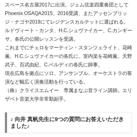
スペース名古屋2017に出演。ジェム弦楽四重奏団として
Phoenix OSAQA2015、2016受講、またアッセンブリッ
ジ・ナゴヤ2019にてレジデンスカルテットに選ばれる。
ルドヴィート・カンタ、H.C.シュヴァイカー、C.カンギー
サ、各氏の公開レッスンを受講。
これまでにチェロをマーティン・スタンツェライト、花崎
薫、H.C.シュヴァイカーの各氏に、室内楽を花崎薫、天野
武子、百武由紀、C.ベルディの各氏に師事。
現在広島を拠点にソロ、アンサンブル、オーケストラの客
演など幅広く演奏活動を行っている。
（株）クライスエムイー 専属まなぶ音ライン講師。エリ
ザベト音楽大学非常勤副手。
♪ 向井 真帆先生に9つの質問にお答えいただき
ました♪