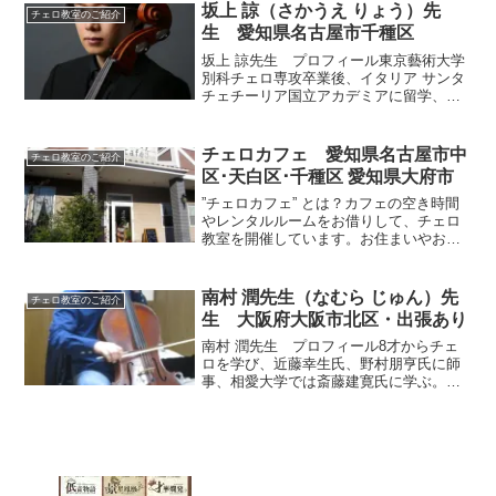
からです。体験レッスンを通し、生徒様
坂上 諒（さかうえ りょう）先
チェロ教室のご紹介
に合ったレッスンのご提案...
生 愛知県名古屋市千種区
坂上 諒先生 プロフィール東京藝術大学
別科チェロ専攻卒業後、イタリア サンタ
チェチーリア国立アカデミアに留学、パ
ヴィアチェロアカデミーを卒業。徳島音
楽コンクール金賞及びグランプリ受賞。
ベーテン音楽コンクール第1位。日本クラ
チェロカフェ 愛知県名古屋市中
チェロ教室のご紹介
シック音楽コンクー...
区･天白区･千種区 愛知県大府市
”チェロカフェ” とは？カフェの空き時間
やレンタルルームをお借りして、チェロ
教室を開催しています。お住まいやお勤
め先の近くの「チェロカフェ」をお選び
いただけるので、通いやすく、気軽に続
けていただけます。レッスン料が割安
南村 潤先生（なむら じゅん）先
チェロ教室のご紹介
で、広いスペース（会場...
生 大阪府大阪市北区・出張あり
南村 潤先生 プロフィール8才からチェ
ロを学び、近藤幸生氏、野村朋亨氏に師
事、相愛大学では斎藤建寛氏に学ぶ。堤
剛氏に師事する。室内楽を久合田みどり
氏に師事する。1986年沖縄ムーンビーチ
チャンプに参加。ノーステキサス州立大
学では、カーター・...