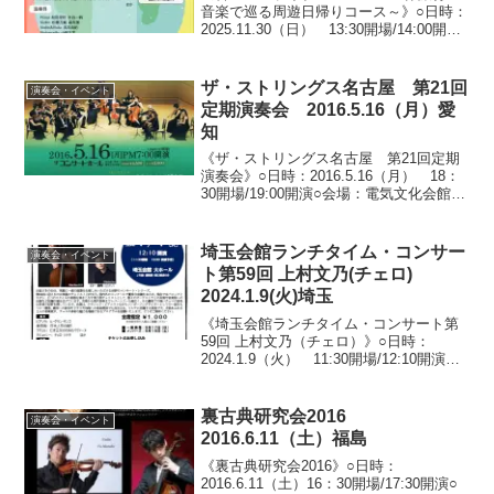
音楽で巡る周遊日帰りコース～》○日時：
2025.11.30（日） 13:30開場/14:00開演
○会場：愛知県芸術劇場 中リハーサル室
（愛知県名古屋市東区東桜）○料金：全自
由席 一般2,500...
ザ・ストリングス名古屋 第21回
演奏会・イベント
定期演奏会 2016.5.16（月）愛
知
《ザ・ストリングス名古屋 第21回定期
演奏会》○日時：2016.5.16（月） 18：
30開場/19:00開演○会場：電気文化会館
ザ・コンサートホール（愛知県名古屋市
中区栄）○料金：全自由席 一般4,500円/
学生2,000円○出演：日比...
埼玉会館ランチタイム・コンサー
演奏会・イベント
ト第59回 上村文乃(チェロ)
2024.1.9(火)埼玉
《埼玉会館ランチタイム・コンサート第
59回 上村文乃（チェロ）》○日時：
2024.1.9（火） 11:30開場/12:10開演
（13:00終演予定）○会場：埼玉会館 大
ホール（埼玉県さいたま市浦和区高砂）○
料金：全指定席 1,000円 ※託...
裏古典研究会2016
演奏会・イベント
2016.6.11（土）福島
《裏古典研究会2016》○日時：
2016.6.11（土）16：30開場/17:30開演○