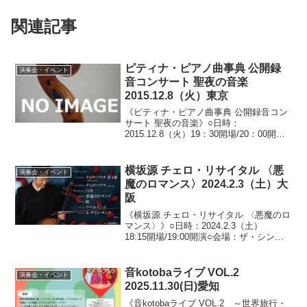
関連記事
ピティナ・ピアノ曲事典 公開録
演奏会・イベント
音コンサート 聖夜の音楽
2015.12.8（火）東京
《ピティナ・ピアノ曲事典 公開録音コン
サート 聖夜の音楽》○日時：
2015.12.8（火）19：30開場/20：00開演○
会場：東音ホール（東京都豊島区巣鴨）○
料金：後払い方式（コンサート後に、好
きな額を当日お配りする封筒にいれて頂
横坂源 チェロ・リサイタル 〈悪
演奏会・イベント
きます。...
魔のロマンス〉2024.2.3（土）大
阪
《横坂源 チェロ・リサイタル 〈悪魔のロ
マンス〉》○日時：2024.2.3（土）
18:15開場/19:00開演○会場：ザ・シンフ
ォニーホール（大阪府大阪市北区大淀
南）○料金：全指定席 4,400円 ※未就
学のお子さまのご入場はお断りさせて...
音kotobaライブ VOL.2
演奏会・イベント
2025.11.30(日)愛知
《音kotobaライブ VOL.2 ～世界旅行・