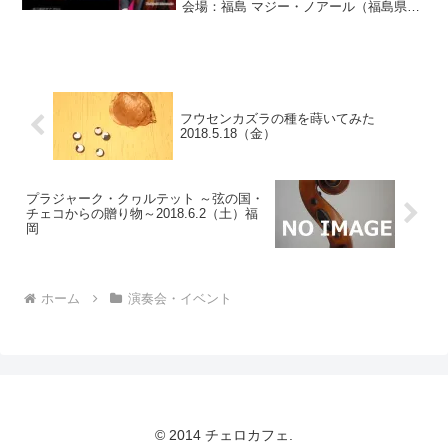
会場：福島 マジー・ノアール（福島県福
島市陣場町）○料金：全自由席 3,500円/
学生1,500円 +飲食代 ※当日500円
up○出演：榊原大（ピア...
フウセンカズラの種を蒔いてみた
2018.5.18（金）
プラジャーク・クヮルテット ～弦の国・
チェコからの贈り物～2018.6.2（土）福
岡
ホーム
演奏会・イベント
© 2014 チェロカフェ.