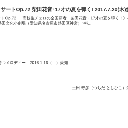
あつたモーニングコンサートOp.72 柴田花音･17才の夏を弾く! 2017
Op.72 高校生チェロの全国覇者 柴田花音・17才の夏を弾く！》○日時：2
：熱田文化小劇場（愛知県名古屋市熱田区神宮）○料...
メロディー 2016.1.16（土）愛知
土田 寿彦（つちだ としひこ