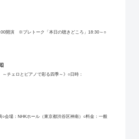
9:00開演 ※プレトーク「本日の聴きどころ」18:30～○
知
！ ～チェロとピアノで彩る四季～》○日時：
:00開演○会場：NHKホール（東京都渋谷区神南）○料金：一般