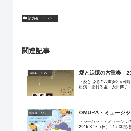
演奏会・イベント
関連記事
愛と追憶の六重奏 201
演奏会・イベント
《愛と追憶の六重奏》○日時：2
出演：瀧村依里・太田博子（
OMURA・ミュージッ
演奏会・イベント
《シーハット・ミュージック
2015.8.16（日）14：