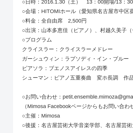
○日時：2016.1.30（土） 13：00開場/13：3
○会場：HITOMIホール（愛知県名古屋市中区
○料金：全自由席 2,500円
○出演：山本多恵佳（ピアノ）、村越久美子
○プログラム
クライスラー：クライスラーメドレー
ガーシュウィン：ラプソディ・イン・ブルー
ピアソラ：ブエノスアイレスの四季
シューマン：ピアノ五重奏曲 変ホ長調 作品
○お問い合わせ：petit.ensemble.mimoza@gmai
（Mimosa Facebookページからもお問い
○主催：Mimosa
○後援：名古屋芸術大学音楽学部、名古屋芸術