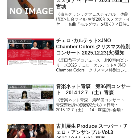
スメタナ･イヤー！ 2024.10.5(土)
宮城
《仙台クラシックフェスティバル 佐藤
晴真×仙台フィル 生誕200年スメタナ・イ
ヤー！名曲「モルダウ」を聴く》○日時：
2024.10.5（土） 18:00開場/18:30開演
（19:30終了予定）○会場：仙台銀行ホー
ル イズミティ21大ホール...
チェロ･カルテット×JNO
演奏会・イベント
Chamber Colors クリスマス特別
コンサート 2025.12.23(火)愛知
《反田恭平プロデュース JNO室内楽シ
リーズ2025 チェロ・カルテット× JNO
Chamber Colors クリスマス特別コンサ
ート》○日時：2025.12.23（火） 18:15
開場/19:00開演○会場：電気文化会館
ザ・コンサー...
音楽ネット青森 第86回コンサー
演奏会・イベント
ト 2014.12.7.（土）青森
《音楽ネット青森 第86回コンサート
青森県出身の演奏家たち》○日時：
2015.12.7（土） 14：00開演○会場：青
森市民ホール（青森県青森市）○出演：山
内美空（ピアノ）、混声合唱団（の
あ）、佐藤南美（チェロ）、稗田隼人
古川展生 Produce スーパー・チ
演奏会・イベント
（ギター）○プロ...
ェロ・アンサンブル Vol.3