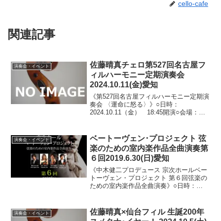
cello-cafe
関連記事
佐藤晴真チェロ第527回名古屋フ
演奏会・イベント
ィルハーモニー定期演奏会
2024.10.11(金)愛知
《第527回名古屋フィルハーモニー定期演
奏会 〈運命に怒る〉》○日時：
2024.10.11（金） 18:45開演○会場：愛
知県芸術劇場コンサートホール（愛知県
名古屋市東区東桜）○料金：全指定席 S
席6,400円/A席5,200円/B席4,2...
ベートーヴェン･プロジェクト 弦
演奏会・イベント
楽のための室内楽作品全曲演奏第
６回2019.6.30(日)愛知
《中木健二プロデュース 宗次ホールベー
トーヴェン・プロジェクト 第６回弦楽の
ための室内楽作品全曲演奏》○日時：
2019.6.30（日） 14：30開場/15：00開
演○会場：宗次ホール（愛知県名古屋市中
区栄）○料金：全指定席 一般 4,00...
佐藤晴真×仙台フィル 生誕200年
演奏会・イベント