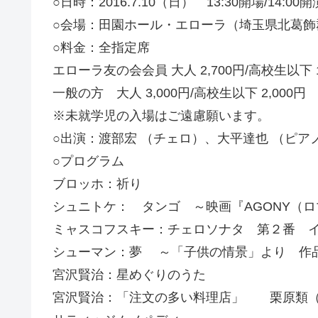
○日時：2016.7.10（日） 13:30開場/14:00開
○会場：田園ホール・エローラ（埼玉県北葛飾
○料金：全指定席
エローラ友の会会員 大人 2,700円/高校生以下 1
一般の方 大人 3,000円/高校生以下 2,000円
※未就学児の入場はご遠慮願います。
○出演：渡部宏 （チェロ）、大平達也 （ピ
○プログラム
ブロッホ：祈り
シュニトケ： タンゴ ～映画『AGONY（
ミャスコフスキー：チェロソナタ 第２番 
シューマン：夢 ～「子供の情景」より 作
宮沢賢治：星めぐりのうた
宮沢賢治：「注文の多い料理店」 栗原類