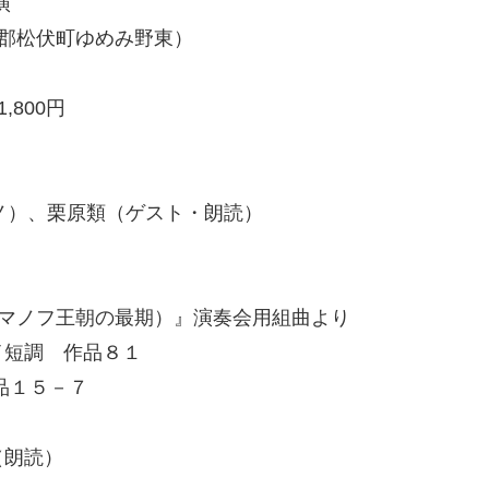
演
郡松伏町ゆめみ野東）
,800円
アノ）、栗原類（ゲスト・朗読）
ロマノフ王朝の最期）』演奏会用組曲より
イ短調 作品８１
品１５－７
（朗読）