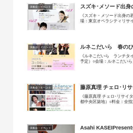
スズキ･メソード出身の
演奏会・イベント
《スズキ・メソード出身の若きチ
場：東京オペラシティリサイ
演奏会・イベント
《ルネこだいら ランチタイム・
予定）○会場：ルネこだいら
藤原真理 チェロ･リサイ
演奏会・イベント
《藤原真理 チェロ･リサイタル
都中央区築地）○料金：全指定席 
Asahi KASEIPr
演奏会・イベント