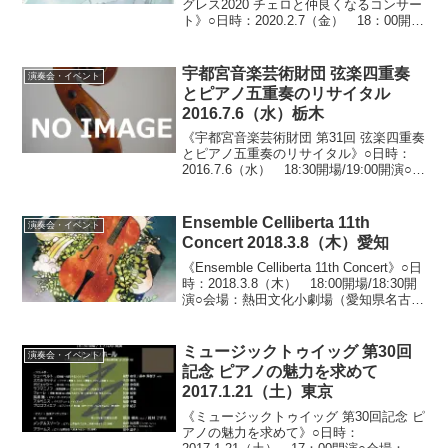
グレス2020 チェロと仲良くなるコンサー
ト》○日時：2020.2.7（金） 18：00開
場/18：30開演（21:30終演予定）○会場：
サントリーホール小ホール（東京都港区
赤坂）○料金：一般 3,500...
宇都宮音楽芸術財団 弦楽四重奏
演奏会・イベント
とピアノ五重奏のリサイタル
2016.7.6（水）栃木
《宇都宮音楽芸術財団 第31回 弦楽四重奏
とピアノ五重奏のリサイタル》○日時：
2016.7.6（水） 18:30開場/19:00開演○会
場：栃木県総合文化センター メインホ
ール（栃木県宇都宮市本町）○料金：
3,000円○出演：植村太郎・西...
Ensemble Celliberta 11th
演奏会・イベント
Concert 2018.3.8（木）愛知
《Ensemble Celliberta 11th Concert》○日
時：2018.3.8（木） 18:00開場/18:30開
演○会場：熱田文化小劇場（愛知県名古屋
市熱田区神宮）○料金：一般1,000円/学生
500円※未就学児のご入場はご...
ミュージックトゥイッグ 第30回
演奏会・イベント
記念 ピアノの魅力を求めて
2017.1.21（土）東京
《ミュージックトゥイッグ 第30回記念 ピ
アノの魅力を求めて》○日時：