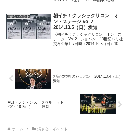
2017.1.21（土） 17：00開演○会場：ト
ッパンホール（東京都文京区水道）○料
金：全自由席 3,000円 ※ 未就学児の
入場はご遠慮ください。○出演： 裾野由
朝イチ！クラシックサロン オ
演奏会・イベント
佳・...
ン・ステージ Vol.2
2014.10.5（日）愛知
《朝イチ！クラシックサロン オン・ス
テージ Vol.2 ショパン 19世紀パリ社
交界の華》○日時：2014.10.5（日）10：
00開場/10：30開演○会場：一宮市民会館
（愛知県一宮市）○料金：全自由席1,000
円（コーヒー券サービス付き...
阿曽沼裕司のショパン 2014.10.4（土）
愛知
AOI・レジデンス・クヮルテット
2014.10.25（土） 静岡
ホーム
演奏会・イベント