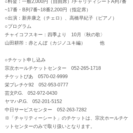
○料金：一般2,000円（自由席）/チャリティシートA列7番
~17番・B列7番~18番2,200円（指定席）
○出演：新井康之（チェロ）、高橋早紀子（ピアノ）
○プログラム
チャイコフスキー：四季より 10月〈秋の歌〉
山田耕筰：赤とんぼ（カジノユキ編） 他
○チケット申し込み
宗次ホールチケットセンター 052-265-1718
チケットぴあ 0570-02-9999
栄プレチケ92 052-953-0777
芸文P.G. 052-972-0430
ヤマハP.G. 052-201-5152
中日サービスセンター 052-263-7282
※「チャリティーシート」のチケットは、宗次ホールチケ
ットセンターのみで取り扱いとなります。