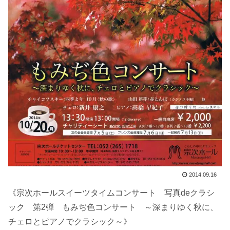
2014.09.16
《宗次ホールスイーツタイムコンサート 写真deクラシ
ック 第2弾 もみぢ色コンサート ～深まりゆく秋に、
チェロとピアノでクラシック～》