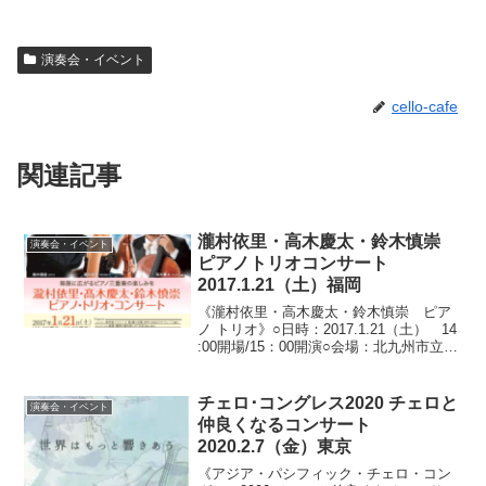
演奏会・イベント
cello-cafe
関連記事
瀧村依里・高木慶太・鈴木慎崇
演奏会・イベント
ピアノトリオコンサート
2017.1.21（土）福岡
《瀧村依里・高木慶太・鈴木慎崇 ピア
ノ トリオ》○日時：2017.1.21（土） 14
:00開場/15：00開演○会場：北九州市立
響ホール（福岡県北九州市八幡東区平
野）○料金：全指定席 一般2,000円/U-
25（1990年以降生まれ...
チェロ･コングレス2020 チェロと
演奏会・イベント
仲良くなるコンサート
2020.2.7（金）東京
《アジア・パシフィック・チェロ・コン