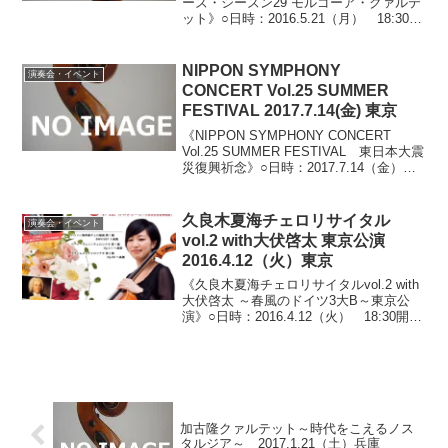
ーズ・シーズン29 モルゴーア・クァルテ
ット》○日時：2016.5.21（月） 18:30開
場/19：00開演（21:00終演予定）○会場：
横浜市鶴見区民文化センターサルビアホ
ール（神奈川県横浜市鶴見区鶴...
NIPPON SYMPHONY
演奏会・イベント
CONCERT Vol.25 SUMMER
FESTIVAL 2017.7.14(金) 東京
《NIPPON SYMPHONY CONCERT
Vol.25 SUMMER FESTIVAL 東日本大震
災復興祈念》○日時：2017.7.14（金）
17:30開場/18:30開演○会場：東京芸術劇
場（東京都豊島区西池袋）○料金：SS
席...
久良木夏海チェロリサイタル
演奏会・イベント
vol.2 with大伏啓太 東京公演
2016.4.12（火）東京
《久良木夏海チェロリサイタルvol.2 with
大伏啓太 ～春風のドイツ3大B～東京公
演》○日時：2016.4.12（火） 18:30開
場/19：00開演○会場：けやきホール〈古
賀政男音楽博物館、代々木上原駅徒歩3
分〉（東京都渋谷区上原）○...
加古隆クァルテット～時代をこえるノス
タルジア～ 2017.1.21（土）兵庫