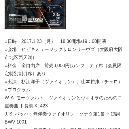
○日時：2017.1.23（月） 18:30開場/19：00開演
○会場：ヒビキミュージックサロンリーヴズ（大阪府大阪
市北区西天満）
○料金：全自由席 前売3,000円[カンフェティ席（会員限
定特別割引席）あり]
○出演：杉江洋子（ヴァイオリン）、山本裕康（チェロ）
○プログラム
W. A. モーツァルト：ヴァイオリンとヴィオラのためのニ
重奏曲 ト長調 K. 423
J. S. バッハ：無伴奏ヴァイオリン・ソナタ第1番 ト短調
BWV 1001