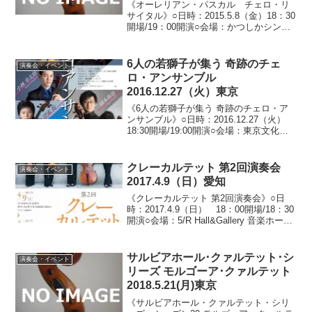
《オーレリアン・パスカル チェロ・リ
サイタル》○日時：2015.5.8（金）18：30
開場/19：00開演○会場：かつしかシンフ
ォニーヒルズ アイリスホール（東京都
葛飾区）○料金：全指定席 一般3,500円
(会員)3,000円/学生2,00...
6人の若獅子が集う 奇跡のチェ
演奏会・イベント
ロ・アンサンブル
2016.12.27（火）東京
《6人の若獅子が集う 奇跡のチェロ・ア
ンサンブル》○日時：2016.12.27（火）
18:30開場/19:00開演○会場：東京文化会
館小ホール（東京都台東区上野公園）○料
金：一般：4,000円/ペア券3,500円/学生券
3,000円※小学...
クレーカルテット 第2回演奏会
演奏会・イベント
2017.4.9（日）愛知
《クレーカルテット 第2回演奏会》○日
時：2017.4.9（日） 18：00開場/18：30
開演○会場：5/R Hall&Gallery 音楽ホール
（愛知県名古屋市千種区今池）○料金：
2,000円○出演：クレーカルテット 【千田
奈緒子・乙顔...
サルビアホール･クァルテット･シ
演奏会・イベント
リーズ モルゴーア･クァルテット
2018.5.21(月)東京
《サルビアホール・クァルテット・シリ