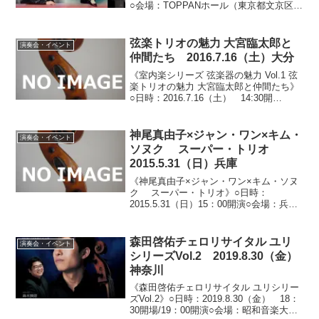
○会場：TOPPANホール（東京都文京区水
道）○料金：全指定席 9,000円/U-25
4,500円※発売日：2025.7.23（水） /会員
2...
弦楽トリオの魅力 大宮臨太郎と
演奏会・イベント
仲間たち 2016.7.16（土）大分
《室内楽シリーズ 弦楽器の魅力 Vol.1 弦
楽トリオの魅力 大宮臨太郎と仲間たち》
○日時：2016.7.16（土） 14:30開
場/15:00開演○会場：しいきアルゲリッチ
ハウス・サロン（大分県別府市野口原）○
料金：全自由席 5,000...
神尾真由子×ジャン・ワン×キム・
演奏会・イベント
ソヌク スーパー・トリオ
2015.5.31（日）兵庫
《神尾真由子×ジャン・ワン×キム・ソヌ
ク スーパー・トリオ》○日時：
2015.5.31（日）15：00開演○会場：兵庫
県立芸術文化センター（兵庫県西宮市高
松町）○料金：全指定席 A席3,000円／
B席1,000円○出演：神尾真由子（ヴァ...
森田啓佑チェロリサイタル ユリ
演奏会・イベント
シリーズVol.2 2019.8.30（金）
神奈川
《森田啓佑チェロリサイタル ユリシリー
ズVol.2》○日時：2019.8.30（金） 18：
30開場/19：00開演○会場：昭和音楽大学