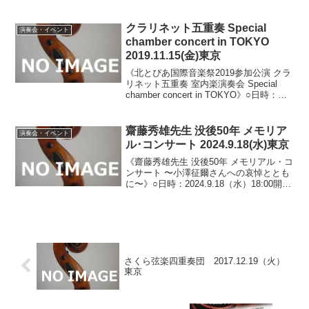
ユリホール（神奈川県川崎市麻生区上麻
生）○料金：一般 3,000円/学生 2,000円※
学生券の方は当日...
クラリネット五重奏 Special
演奏会・イベント
chamber concert in TOKYO
2019.11.15(金)東京
《北とぴあ国際音楽祭2019参加公演 クラ
リネット五重奏 室内楽演奏会 Special
chamber concert in TOKYO》○日時：
2019.11.15（金） 18：30開場/19：00開
演○会場：北とぴあ つつじホール（東
京...
齋藤秀雄先生 没後50年 メモリア
演奏会・イベント
ル･コンサート 2024.9.18(水)東京
《齋藤秀雄先生 没後50年 メモリアル・コ
ンサート 〜小澤征爾さんへの哀悼ととも
に〜》○日時：2024.9.18（水）18:00開
場/18:30開演○会場：サントリーホール
大ホール（東京都港区赤坂）○料金：全指
定席 S席4,000円/A席...
さくら弦楽四重奏団 2017.12.19（火）
東京