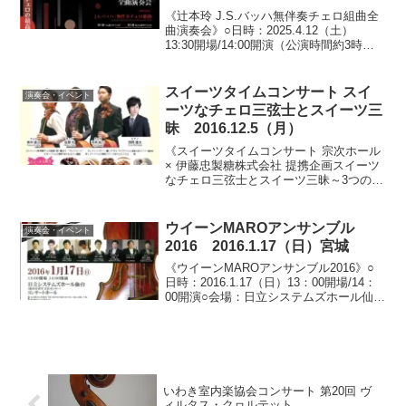
《辻本玲 J.S.バッハ無伴奏チェロ組曲全
曲演奏会》○日時：2025.4.12（土）
13:30開場/14:00開演（公演時間約3時間
15分予定 休憩2回含む）○会場：兵庫県
立芸術文化センター 神戸女学院小ホール
（兵庫県西宮市高松町）○料金...
スイーツタイムコンサート スイ
演奏会・イベント
ーツなチェロ三弦士とスイーツ三
昧 2016.12.5（月）
《スイーツタイムコンサート 宗次ホール
× 伊藤忠製糖株式会社 提携企画スイーツ
なチェロ三弦士とスイーツ三昧～3つのチ
ェロは蜜の味～》○日時：
2016.12.5（月）13：00開場/13：30開演
（15：00終演予定）○会場：宗次ホール
ウイーンMAROアンサンブル
演奏会・イベント
（愛...
2016 2016.1.17（日）宮城
《ウイーンMAROアンサンブル2016》○
日時：2016.1.17（日）13：00開場/14：
00開演○会場：日立システムズホール仙台
（仙台市青年文化センター）コンサート
ホール（宮城県仙台市青葉区旭ヶ丘）○料
金：全指定席 4,500円 ※未...
いわき室内楽協会コンサート 第20回 ヴ
ィルタス・クヮルテット