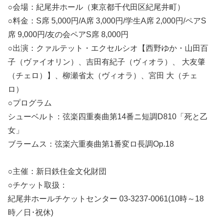
○会場：紀尾井ホール（東京都千代田区紀尾井町）
○料金：S席 5,000円/A席 3,000円/学生A席 2,000円/ペアS
席 9,000円/友の会ペアS席 8,000円
○出演：クァルテット・エクセルシオ【西野ゆか・山田百
子（ヴァイオリン）、吉田有紀子（ヴィオラ）、 大友肇
（チェロ）】、柳瀬省太（ヴィオラ）、宮田 大（チェ
ロ）
○プログラム
シューベルト：弦楽四重奏曲第14番ニ短調D810「死と乙
女」
ブラームス：弦楽六重奏曲第1番変ロ長調Op.18
○主催：新日鉄住金文化財団
○チケット取扱：
紀尾井ホールチケットセンター 03-3237-0061(10時～18
時／日･祝休)