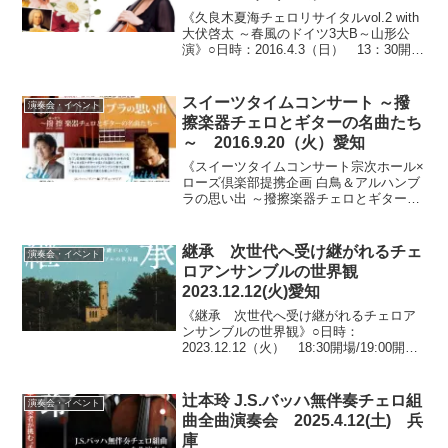
《久良木夏海チェロリサイタルvol.2 with
大伏啓太 ～春風のドイツ3大B～山形公
演》○日時：2016.4.3（日） 13：30開
場/14：00開演○会場：文翔館議場ホール
（山形県山形市旅篭町）○料金：一般前売
り2,500円（当日3,0...
スイーツタイムコンサート ～撥
演奏会・イベント
擦楽器チェロとギターの名曲たち
～ 2016.9.20（火）愛知
《スイーツタイムコンサート宗次ホール×
ローズ倶楽部提携企画 白鳥＆アルハンブ
ラの思い出 ～撥擦楽器チェロとギターの
名曲たち～》○日時：2016.9.20（火）
13：00開場/13：30開演（15：00終演予
定）○会場：宗次ホール（愛知県名古...
継承 次世代へ受け継がれるチェ
演奏会・イベント
ロアンサンブルの世界観
2023.12.12(火)愛知
《継承 次世代へ受け継がれるチェロア
ンサンブルの世界観》○日時：
2023.12.12（火） 18:30開場/19:00開演
○会場：電気文化会館コンサートホール
（愛知県名古屋市中区栄）○料金：全自由
席 一般4,000円/学生2,500円○出演...
辻本玲 J.S.バッハ無伴奏チェロ組
演奏会・イベント
曲全曲演奏会 2025.4.12(土) 兵
庫