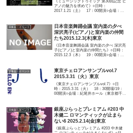
《ミュージックトゥイッグ 第30回記念 ピ
アノの魅力を求めて》○日時：
2017.1.21（土） 17：00開演○会場：ト
ッパンホール（東京都文京区水道）○料
金：全自由席 3,000円 ※ 未就学児の
入場はご遠慮ください。○出演： 裾野由
日本音楽舞踊会議 室内楽の夕べ
演奏会・イベント
佳・...
深沢亮子(ピアノ)と室内楽の仲間
たち2015.12.3(木)東京
《日本音楽舞踊会議 室内楽の夕べ 深沢亮
子(ピアノ)と室内楽の仲間たち》○日時：
2015.12.3（木） 19：00開演○会場：音
楽の友ホール（東京都新宿区神楽坂）○料
金：4,500円○出演：深沢亮子（ピア
ノ）、恵藤久美子（ヴァイオリン）、...
東京チェロアンサンブルvol.7
演奏会・イベント
2015.3.31（火）東京
《東京チェロアンサンブルvol.7》○日
時：2015.3.31（火） 18：30開場/19：
00開演○会場：紀尾井ホール（東京都千代
田区）○料金：全自由席 一般3,000円／
学生2,000円○出演：荒井結子、清水詩
織、寺田達郎、中実穂、堀沙...
銀座ぶらっとプレミアム #203 中
演奏会・イベント
木健二 ロマンティックが止まら
ない6 2025.2.14(金)東京
《銀座ぶらっとプレミアム #203 中木健
二 ロマンティックが止まらない6》○日