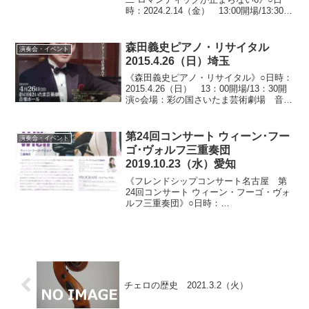
時：2024.2.14（金） 13:00開場/13:30開
演○会場：王子ホール（東京都中央区銀
座）○料金：全指定席 4,500円※お茶と
お菓子のサービス付※チケ...
森田義史ピアノ・リサイタル
演奏会・イベント
2015.4.26（日）埼玉
《森田義史ピアノ・リサイタル》○日時：
2015.4.26（日） 13：00開場/13：30開
演○会場：彩の国さいたま芸術劇場 音楽
ホール（埼玉県さいたま市中央区）○料
金：全自由席 3,500円/高校生以下1,500
円○出演：森田義史（ピアノ...
第24回コンサート ウィーン･フー
演奏会・イベント
ゴ･ヴォルフ三重奏団
2019.10.23（水）愛知
《フレンドシップコンサート名古屋 第
24回コンサート ウィーン・フーゴ・ヴォ
ルフ三重奏団》○日時：
2019.10.23（水） 18：30開場/19：00開
演（整理券17：00から配布）○会場：電
気文化会館 ザ・コンサートホール（愛
知県名古屋...
チェロの歴史 2021.3.2（火）