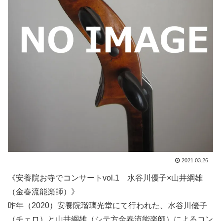
2021.03.26
《安養院お寺でコンサートvol.1 水谷川優子×山井綱雄
（金春流能楽師）》
昨年（2020）安養院瑠璃光堂にて行われた、水谷川優子
（チェロ）と山井綱雄（シテ方金春流能楽師）によるコン