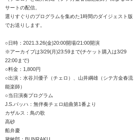
サートの配信。
選りすぐりのプログラムを集めた1時間のダイジェスト版
でお送りします。
○日時：2021.3.26(金)20:00開場/21:00開演
※アーカイブは3/29(月)23:59まで(チケット購入は3/29
22:00まで)
○料金：1,800円
○出演：水谷川優子（チェロ）、山井綱雄（シテ方金春流
能楽師）
○当日演奏プログラム
J.S.バッハ：無伴奏チェロ組曲第1番より
カザルス：鳥の歌
高砂
船弁慶
黛敏郎：BUNRAKU