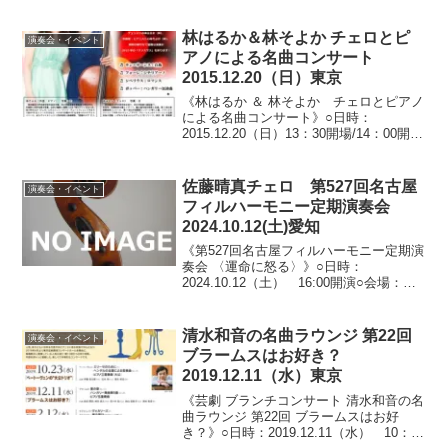
とピアノでクラシック～》○日時：
2014.10.20（月）13：00開場/13：30開演
（15：00終演予定）○会場：宗次ホール
林はるか＆林そよか チェロとピ
演奏会・イベント
（...
アノによる名曲コンサート
2015.12.20（日）東京
《林はるか ＆ 林そよか チェロとピアノ
による名曲コンサート》○日時：
2015.12.20（日）13：30開場/14：00開演
○会場：西巣鴨音楽堂（東京都豊島区西巣
鴨）○料金：全自由席 2,500円 ※4歳以
上入場可○出演：林はるか（チェロ...
佐藤晴真チェロ 第527回名古屋
演奏会・イベント
フィルハーモニー定期演奏会
2024.10.12(土)愛知
《第527回名古屋フィルハーモニー定期演
奏会 〈運命に怒る〉》○日時：
2024.10.12（土） 16:00開演○会場：愛
知県芸術劇場コンサートホール（愛知県
名古屋市東区東桜）○料金：全指定席 S
席6,400円/A席5,200円/B席4,2...
清水和音の名曲ラウンジ 第22回
演奏会・イベント
ブラームスはお好き？
2019.12.11（水）東京
《芸劇 ブランチコンサート 清水和音の名
曲ラウンジ 第22回 ブラームスはお好
き？》○日時：2019.12.11（水） 10：30