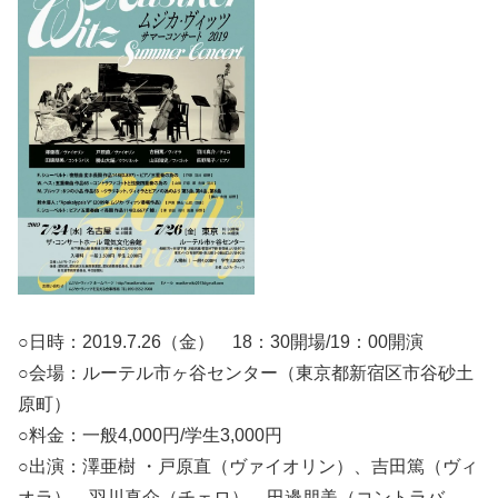
○日時：2019.7.26（金） 18：30開場/19：00開演
○会場：ルーテル市ヶ谷センター（東京都新宿区市谷砂土
原町）
○料金：一般4,000円/学生3,000円
○出演：澤亜樹 ・戸原直（ヴァイオリン）、吉田篤（ヴィ
オラ）、羽川真介（チェロ）、田邊朋美（コントラバ