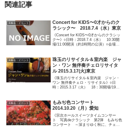
関連記事
Concert for KIDS〜0才からのク
演奏会・イベント
ラシック〜 2018.7.4（水）東京
《Concert for KIDS〜0才からのクラシッ
ク〜》○日時：2018.7.4（水） 10:30開
場/11:00開演（約1時間の公演）○会場：
台東区生涯学習センターミレニアムホー
ル（東京都台東区西浅草）○料金：全指定
席 こども（0才～...
珠玉のリサイタル＆室内楽 ジャ
演奏会・イベント
ン・ワン 無伴奏チェロリサイタ
ル 2015.3.17(火)東京
《珠玉のリサイタル＆室内楽 ジャン・
ワン 無伴奏チェロ・リサイタル》○日
時：2015.3.17（火） 18：30開場/19：
00開演○会場：ヤマハホール（東京都中央
区銀座）○料金：全指定席 6,000円○出
演：ジャン・ワン（チェロ）○プログ...
もみぢ色コンサート
演奏会・イベント
2014.10.20（月）愛知
《宗次ホールスイーツタイムコンサー
ト 写真deクラシック 第2弾 もみぢ色
コンサート ～深まりゆく秋に、チェロ