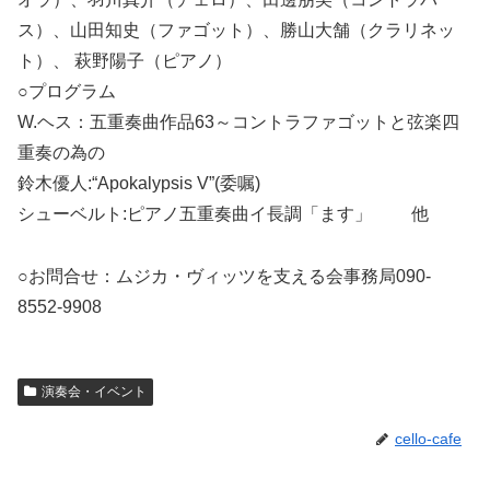
ス）、山田知史（ファゴット）、勝山大舗（クラリネッ
ト）、 萩野陽子（ピアノ）
○プログラム
W.ヘス：五重奏曲作品63～コントラファゴットと弦楽四
重奏の為の
鈴木優人:“Apokalypsis V”(委嘱)
シューベルト:ピアノ五重奏曲イ長調「ます」 他
○お問合せ：ムジカ・ヴィッツを支える会事務局090-
8552-9908
演奏会・イベント
cello-cafe