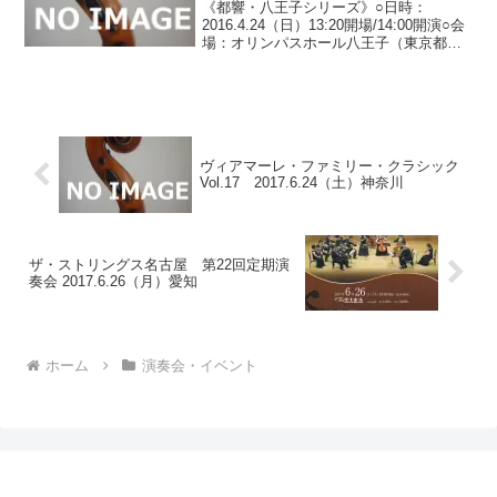
《都響・八王子シリーズ》○日時：
2016.4.24（日）13:20開場/14:00開演○会
場：オリンパスホール八王子（東京都八
王子市子安町）○料金：S席 4,000円/A席
3,000円/B席 2,000円※割引の併用はでき
ません※未就学児...
ヴィアマーレ・ファミリー・クラシック
Vol.17 2017.6.24（土）神奈川
ザ・ストリングス名古屋 第22回定期演
奏会 2017.6.26（月）愛知
ホーム
演奏会・イベント