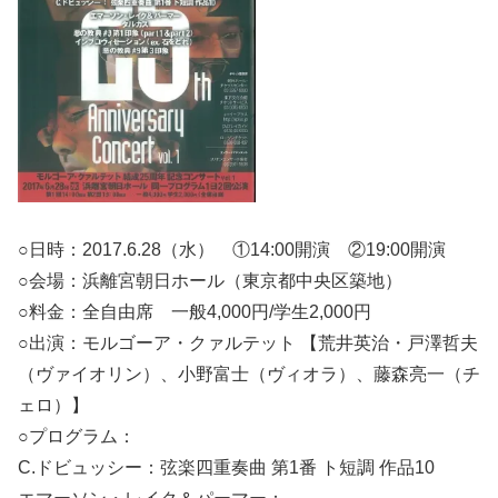
○日時：2017.6.28（水） ①14:00開演 ②19:00開演
○会場：浜離宮朝日ホール（東京都中央区築地）
○料金：全自由席 一般4,000円/学生2,000円
○出演：モルゴーア・クァルテット 【荒井英治・戸澤哲夫
（ヴァイオリン）、小野富士（ヴィオラ）、藤森亮一（チ
ェロ）】
○プログラム：
C.ドビュッシー：弦楽四重奏曲 第1番 ト短調 作品10