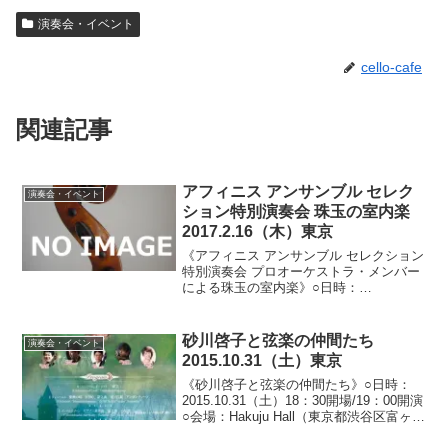
演奏会・イベント
cello-cafe
関連記事
アフィニス アンサンブル セレク
演奏会・イベント
ション特別演奏会 珠玉の室内楽
2017.2.16（木）東京
《アフィニス アンサンブル セレクション
特別演奏会 プロオーケストラ・メンバー
による珠玉の室内楽》○日時：
2017.2.16（木） 18:30開場/19 ：00開
演 ※18:45より案内役・野平多美氏によ
るプレトークがございます。○会場：J...
砂川啓子と弦楽の仲間たち
演奏会・イベント
2015.10.31（土）東京
《砂川啓子と弦楽の仲間たち》○日時：
2015.10.31（土）18：30開場/19：00開演
○会場：Hakuju Hall（東京都渋谷区富ヶ
谷）○料金：全自由席 3,500円/学生