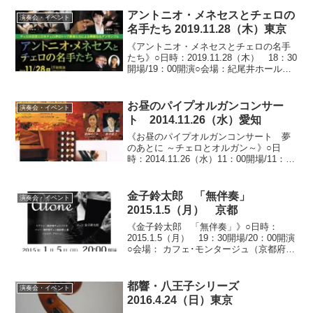
2,500円○出演：砂川啓子（ピアノ）、高
田剛志（チェロ）、...
アントニオ・メネセスとチェロの
演奏会・イベント
名手たち 2019.11.28（木）東京
《アントニオ・メネセスとチェロの名手
たち》○日時：2019.11.28（木） 18：30
開場/19：00開演○会場：紀尾井ホール
（東京都千代田区紀尾井町）○料金：全指
定席 S席8,000円/A席5,500円/U29* A席
2,000円*U2...
お昼のパイプオルガンコンサー
演奏会・イベント
ト 2014.11.26（水）愛知
《お昼のパイプオルガンコンサート 夢
のあとに ～チェロとオルガン～》○日
時：2014.11.26（水）11：00開場/11：30
開演（終演予定12：30）○会場：豊田市
コンサートホール（愛知県豊田市）○料
金：全自由席 500円○出演：オルガ...
金子鈴太郎 「無伴奏」
演奏会・イベント
2015.1.5（月） 京都
《金子鈴太郎 「無伴奏」》○日時：
2015.1.5（月） 19：30開場/20：00開演
○会場： カフェ･モンタージュ（京都府京
都市）○料金：全自由席 2,000円（定員
40名）*学生券のお取扱いはパシフィッ
ク・コンサート・マネジメントのみ...
都響・八王子シリーズ
演奏会・イベント
2016.4.24（日）東京