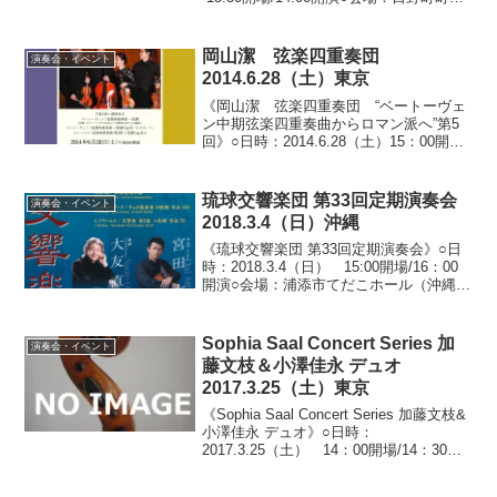
会館わたむきホール虹 大ホール（滋賀
県蒲生郡日野町松尾）○料金：一般3,800
円/18歳以下2,000...
岡山潔 弦楽四重奏団
演奏会・イベント
2014.6.28（土）東京
《岡山潔 弦楽四重奏団 “ベートーヴェ
ン中期弦楽四重奏曲からロマン派へ”第5
回》○日時：2014.6.28（土）15：00開演
○会場：津田ホール（東京都渋谷区）○料
金：一般4,000円 学生2,000円 全自由
席○出演：河野文昭（チェロ）、...
琉球交響楽団 第33回定期演奏会
演奏会・イベント
2018.3.4（日）沖縄
《琉球交響楽団 第33回定期演奏会》○日
時：2018.3.4（日） 15:00開場/16：00
開演○会場：浦添市てだこホール（沖縄県
浦添市仲間）○料金：一般3,000円/学生
（大学生以下）1,500円/親子券（大人1名
+高校生以下1名）3,...
Sophia Saal Concert Series 加
演奏会・イベント
藤文枝＆小澤佳永 デュオ
2017.3.25（土）東京
《Sophia Saal Concert Series 加藤文枝&
小澤佳永 デュオ》○日時：
2017.3.25（土） 14：00開場/14：30開
演○会場：ソフィアザール（東京都北区）
○料金：3,000円（茶菓子・飲物付/要予約