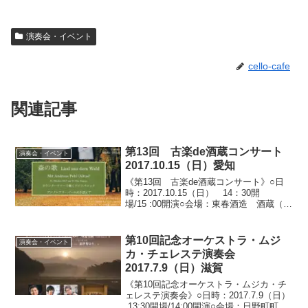
演奏会・イベント
cello-cafe
関連記事
第13回 古楽de酒蔵コンサート
演奏会・イベント
2017.10.15（日）愛知
《第13回 古楽de酒蔵コンサート》○日
時：2017.10.15（日） 14：30開
場/15 :00開演○会場：東春酒造 酒蔵（愛
知県名古屋市守山区瀬古東）○料金：全自
由席 2,500円 ※地酒の試飲・即売つ
き○出演：アンドレアス・ペール...
第10回記念オーケストラ・ムジ
演奏会・イベント
カ・チェレステ演奏会
2017.7.9（日）滋賀
《第10回記念オーケストラ・ムジカ・チ
ェレステ演奏会》○日時：2017.7.9（日）
13:30開場/14:00開演○会場：日野町町民