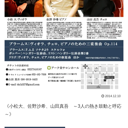
2014.12.10
《小松大、佐野沙希、山田真吾 ～3人の熱き鼓動と呼応
～》