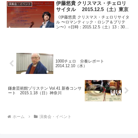
限定数） ※...
伊藤悠貴 クリスマス・チェロリ
演奏会・イベント
サイタル 2015.12.5（土）東京
《伊藤悠貴 クリスマス・チェロリサイタ
ル 〜ロマンティック・ロシア＆ブリテ
ン〜》○日時：2015.12.5（土）13：30開
場/14：00開演○会場：めぐろパーシモン
ホール小ホール（東京都目黒区八雲）○料
金：一般：4,000円/学生：2,0...
1000チェロ 分奏レポート
2014.12.10（水）
鎌倉芸術館ゾリステン Vol.41 新春コンサ
ート 2015.1.18（日）神奈川
ホーム
演奏会・イベント