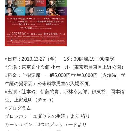
○日時：2019.12.27（金） 18：30開場/19：00開演
○会場：東京文化会館 小ホール（東京都台東区上野公園）
○料金：全指定席 一般5,000円/学生3,000円（入場時、学
生証の提示要）※未就学児童の入場不可。
○出演：辻本玲、伊藤悠貴、小林幸太郎、伊東裕、岡本侑
也、上野通明（チェロ）
○プログラム
ブロッホ：「ユダヤ人の生活」より 祈り
ガーシュイン：3つのプレリュードより