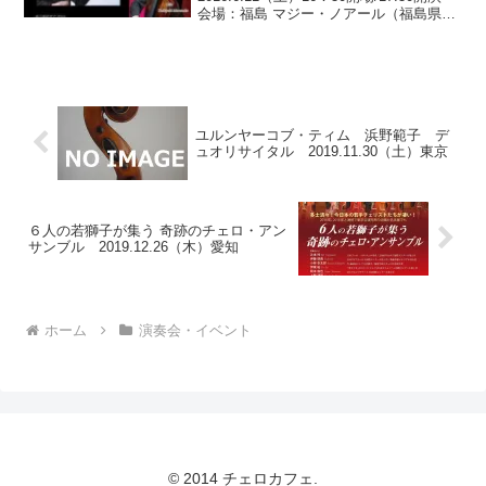
会場：福島 マジー・ノアール（福島県福
島市陣場町）○料金：全自由席 3,500円/
学生1,500円 +飲食代 ※当日500円
up○出演：榊原大（ピア...
ユルンヤーコブ・ティム 浜野範子 デ
ュオリサイタル 2019.11.30（土）東京
６人の若獅子が集う 奇跡のチェロ・アン
サンブル 2019.12.26（木）愛知
ホーム
演奏会・イベント
© 2014 チェロカフェ.