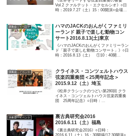
《世界をリードする弦楽四重奏の響宴
Vol.2 クァルテット・エクセルシオ》○日
時：2019.7.27（土）15：00開演○会場：
あいおいニッセイ同和損保ザ・フェニッ
クスホール（大阪府大阪市北区西天満）○
料金：一般3,500円/友の会価格3,...
ハマのJACKのおんがくファミリ
演奏会・イベント
ーランド 親子で楽しむ動物コン
サート2016.8.13(土)東京
《ハマのJACKのおんがくファミリーラン
ド「親子で楽しむ動物コンサート」》○日
時：2016.8.13（土） ①10：40開
場/11：00開演/11：30終演 ②12：40開
場/13：00開演/13：30終演 ③13：40開
場/14：00開演...
クライネス・コンツェルトハウス
演奏会・イベント
弦楽四重奏団＜25周年記念＞
2015.9.12（土）埼玉
《松井クラシックのつどい第280回 クラ
イネス・コンツェルトハウス弦楽四重奏
団 25周年記念》○日時：
2015.9.12（土）13：30開場/14：00開演○
会場：松井公民館ホール（埼玉県所沢市
上安松）○料金： 前売1,300円（当日1,...
裏古典研究会2016
演奏会・イベント
2016.6.11（土）福島
《裏古典研究会2016》○日時：
2016.6.11（土）16：30開場/17:30開演○