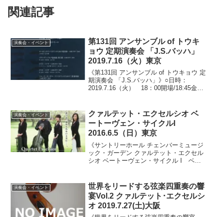
関連記事
第131回 アンサンブル of トウキ
演奏会・イベント
ョウ 定期演奏会 「J.S.バッハ」
2019.7.16（火）東京
《第131回 アンサンブル of トウキョウ 定
期演奏会 「J.S.バッハ」》○日時：
2019.7.16（火） 18：00開場/18:45金昌
国によるプレトーク/19：00開演○会場：
東京文化会館小ホール（東京都台東区上
野公園）○料金：全自...
クァルテット・エクセルシオ ベ
演奏会・イベント
ートーヴェン・サイクルI
2016.6.5（日）東京
《サントリーホール チェンバーミュージ
ック・ガーデン クァルテット・エクセル
シオ ベートーヴェン・サイクル I ベー
トーヴェン 弦楽四重奏曲 全曲》○日時：
2016.6.5（日） 13:20開場/14：00開演○
会場：サントリーホール ブル...
世界をリードする弦楽四重奏の響
演奏会・イベント
宴Vol.2 クァルテット･エクセルシ
オ 2019.7.27(土)大阪