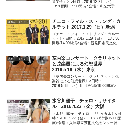
音楽会」》○日時：2016.12.21（水）
13:30開場/14:00開演○会場：和光大学ポ
プリホール鶴川（東京都町田市能ヶ谷）○
料金：全自由席 1,000円 （要申し込
み）※お申し込み 町田市イベ...
チェコ・フィル・ストリング・カ
演奏会・イベント
ルテット 2017.1.29（日）新潟
《チェコ・フィル・ストリング・カルテ
ット》○日時：2017.1.29（日） 13：30
開場/14:00開演○会場：新発田市民文化会
館 大ホール（新潟県新発田市中央町）○
料金：全自由席 2,000円 （当日2,500
円） 中学生以下 無料（要...
室内楽コンサート クラリネット
演奏会・イベント
と弦楽器による幻想世界
2016.5.18（水）東京
《室内楽コンサート クラリネットと弦
楽器による幻想世界》○日時：
2016.5.18（水）18:30開場/19:00開演○会
場：ティアラこうとう 小ホール（東京
都江東区住吉）○料金：全自由席 一般
2,000円○出演：河野 彩・柳 響麗（ヴァ
水谷川優子 チェロ・リサイタ
演奏会・イベント
イ...
ル 2016.4.22（金）大阪
《水谷川優子 チェロ・リサイタル》○日
時：2016.4.22（金） 18:30開場/19:00開
演○会場：兵庫県立芸術文化センター神戸
女学院 小ホール（ 兵庫県西宮市高松