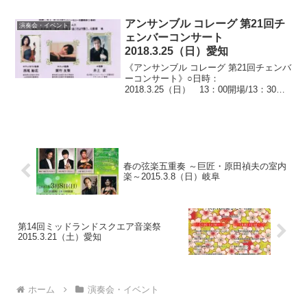
町）○料金：A席3,800円/B席2,800円 ※
未就学児のご入場はご...
アンサンブル コレーグ 第21回チ
演奏会・イベント
ェンバーコンサート
2018.3.25（日）愛知
《アンサンブル コレーグ 第21回チェンバ
ーコンサート》○日時：
2018.3.25（日） 13：00開場/13：30開
演○会場：名古屋市瑞穂文化小劇場（愛知
県名古屋市瑞穂区豊岡通）○料金：入場無
料 ※整理券がございます。整理券がな
くても入場...
春の弦楽五重奏 ～巨匠・原田禎夫の室内
楽～2015.3.8（日）岐阜
第14回ミッドランドスクエア音楽祭
2015.3.21（土）愛知
ホーム
演奏会・イベント