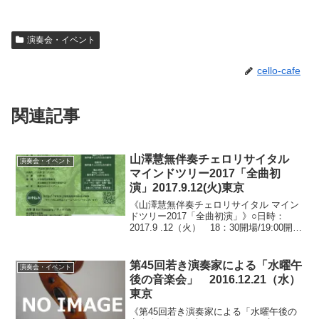
演奏会・イベント
cello-cafe
関連記事
山澤慧無伴奏チェロリサイタル
演奏会・イベント
マインドツリー2017「全曲初
演」2017.9.12(火)東京
《山澤慧無伴奏チェロリサイタル マイン
ドツリー2017「全曲初演」》○日時：
2017.9 .12（火） 18：30開場/19:00開演
○会場：ムジカーザ（東京都渋谷区西原）
○料金：一般3,000円/学生2,000円（当日
各500円増し）○出...
第45回若き演奏家による「水曜午
演奏会・イベント
後の音楽会」 2016.12.21（水）
東京
《第45回若き演奏家による「水曜午後の