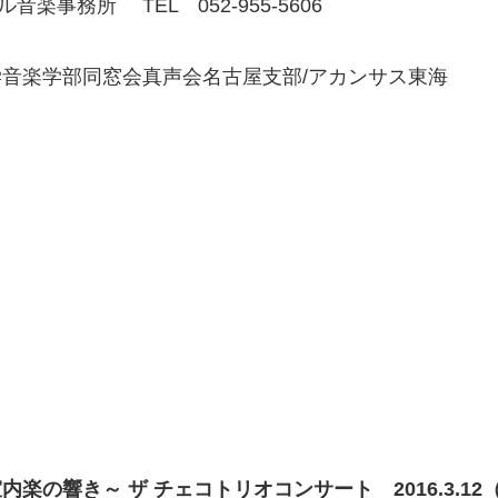
事務所 TEL 052‐955-5606
学音楽学部同窓会真声会名古屋支部/アカンサス東海
楽の響き～ ザ チェコトリオコンサート 2016.3.12