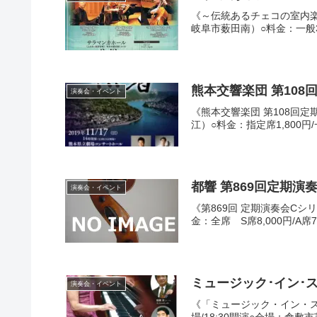
《～伝統あるチェコの室内楽の
岐阜市薮田南）○料金：一般3,0
熊本交響楽団 第108回
演奏会・イベント
《熊本交響楽団 第108回定
江）○料金：指定席1,800円/一
都響 第869回定期演奏
演奏会・イベント
《第869回 定期演奏会Cシ
金：全席 S席8,000円/A席7,0
演奏会・イベント
《「ミュージック・イン・スタ