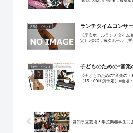
場/18:30開演○会場：倉敷
ランチタイムコンサート
演奏会・イベント
《宗次ホールランチタイム名曲コ
定）○会場：宗次ホール（愛知
演奏会・イベント
《子どものための“音楽のトビラ
（15：00終演予定）○会場
愛知県立芸術大学弦楽器学生による 室