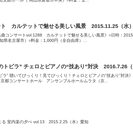
市芸文館ホール（ 岡山県倉敷市中央）○料金：全...
 カルテットで魅せる美しい風景 2015.11.25（水
ンサートvol.1288 カルテットで魅せる美しい風景》○日時：2015.11
県名古屋市）○料金：1,000円（全自由席）...
子どものための“音楽のトビラ” チェロとピアノの“技あり”対決 2016.7
” 聴いてびっくり！見てびっくり！チェロとピアノの“技あり”対決》○日時：2
：京都コンサートホール アンサンブルホールムラタ（京...
内楽の夕べ vol.13 2015.2.25（水）愛知