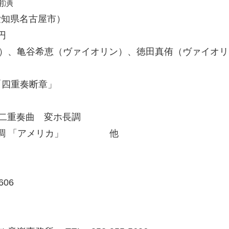
0開演
愛知県名古屋市）
円
ラ）、亀谷希恵（ヴァイオリン）、徳田真侑（ヴァイオ
「四重奏断章」
二重奏曲 変ホ長調
 ヘ長調 「アメリカ」 他
06