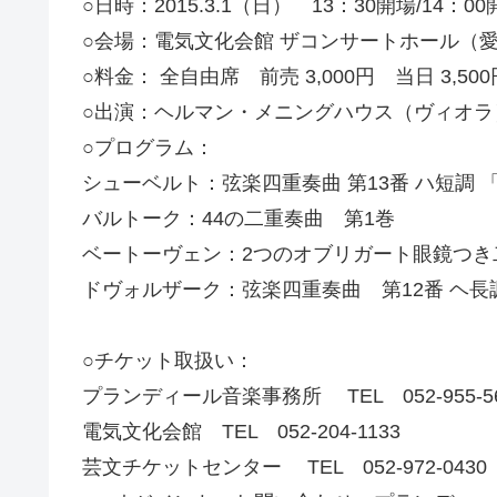
○日時：2015.3.1（日） 13：30開場/14：0
○会場：電気文化会館 ザコンサートホール（
○料金： 全自由席 前売 3,000円 当日 3,500
○出演：ヘルマン・メニングハウス（ヴィオ
○プログラム：
シューベルト：弦楽四重奏曲 第13番 ハ短調 
バルトーク：44の二重奏曲 第1巻
ベートーヴェン：2つのオブリガート眼鏡つき
ドヴォルザーク：弦楽四重奏曲 第12番
○チケット取扱い：
プランディール音楽事務所 TEL 052‐955-56
電気文化会館 TEL 052-204-1133
芸文チケットセンター TEL 052‐972-0430