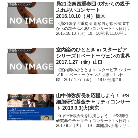
昴21弦楽四重奏団 0才からの親子
演奏会・イベント
ふれあいコンサート
2016.10.10（月）栃木
《昴21弦楽四重奏団 那須野が原公演 0才
からの親子ふれあいコンサート》○日時：
2016.10.10（月）10：30開場/11:00開演○
会場：那須野が原ハーモニーホール小ホ
ール（栃木県大田原市本町）○料金：全自
由席 小学生以上500円 未...
室内楽のひととき in スターピア
演奏会・イベント
シリーズⅡベートーヴェンの世界
2017.1.27（金）山口
《室内楽のひととき in スターピア シリー
ズⅡ ～ベートーヴェンの世界～》○日
時：2017.1.27（金） 18:00開場/18：30
開演○会場：スターピアくだまつ・展示ホ
ール（山口県下松市中央町）○料金：全自
由席 一般2,500円/高校...
山中伸弥所長を応援しよう！ iPS
演奏会・イベント
細胞研究基金チャリティコンサー
ト 2019.9.3(火)東京
《山中伸弥所長を応援しよう！ iPS細胞
研究基金チャリティコンサート》○日時：
2019.9.3（火） 19：00開演○会場：サン
トリーホール（東京都港区赤坂）○料金：
全指定席 10,000円○出演：濱 一（指