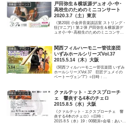
揮）、KODAMA国際教育財団記...
戸田弥生＆横坂源デュオ 小･中･
演奏会・イベント
高校生のためのミニコンサート
2020.3.7（土）東京
《第20回 小金井音楽談話室 ストリング・
狂(マニア)！第２弾 戸田弥生＆横坂源デ
ュオ小･中･高校生のためのミニコンサー
ト》○日時：2020.3.7（土） 11:15開
場/11:30開演（12:15終了予定）○会場：
小金井 宮地楽器ホール小...
関西フィルハーモニー管弦楽団
演奏会・イベント
いずみホールシリーズVol.37
2015.5.14（木）大阪
《関西フィルハーモニー管弦楽団 いずみ
ホールシリーズVol.37 巨匠デュメイの
ベートーヴェン“7”》○日時：
2015.5.14（木）18：30開場/19：00開演○
会場：いずみホール（大阪府大阪市中央
区）○料金：全指定席 S席5,000円...
クァルテット・エクスプローチ
演奏会・イベント
ェ 響炎する4本のチェロ
2015.8.5（水）大阪
《クァルテット・エクスプローチェ 響
炎する4本のチェロ》○日時：
2015.8.5（水）19：00開演○会場：あいお
いニッセイ同和損保 ザ・フェニックス
ホール（大阪府大阪市北区）○料金：全自