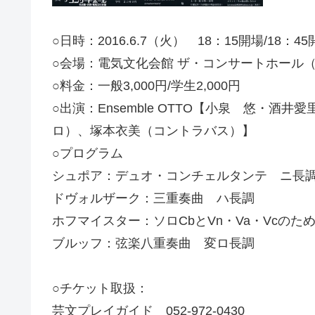
○日時：2016.6.7（火） 18：15開場/18：4
○会場：電気文化会館 ザ・コンサートホール
○料金：一般3,000円/学生2,000円
○出演：Ensemble OTTO【小泉 悠
ロ）、塚本衣美（コントラバス）】
○プログラム
シュポア：デュオ・コンチェルタンテ ニ長
ドヴォルザーク：三重奏曲 ハ長調
ホフマイスター：ソロCbとVn・Va・Vcの
ブルッフ：弦楽八重奏曲 変ロ長調
○チケット取扱：
芸文プレイガイド 052-972-0430