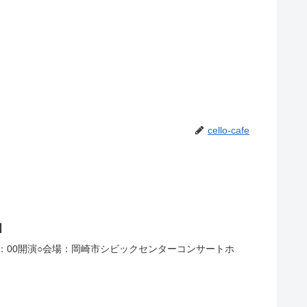
cello-cafe
知
/15：00開演○会場：岡崎市シビックセンターコンサートホ