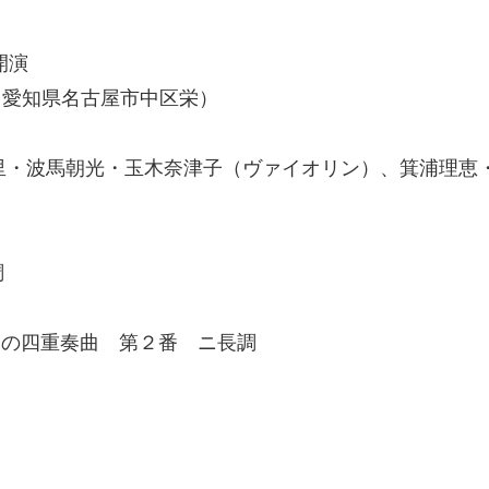
5開演
（愛知県
名古屋市中区栄
）
・酒井愛里・波馬朝光・玉木奈津子（ヴァイオリン）、箕浦
調
ための四重奏曲 第２番 ニ長調