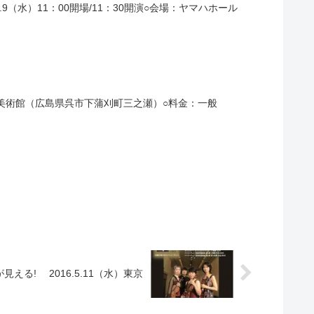
.7.9（水）11：00開場/11：30開演○会場：ヤマハホール
蘭島閣美術館（広島県呉市下蒲刈町三之瀬）○料金：一般
る! 2016.5.11（水）東京