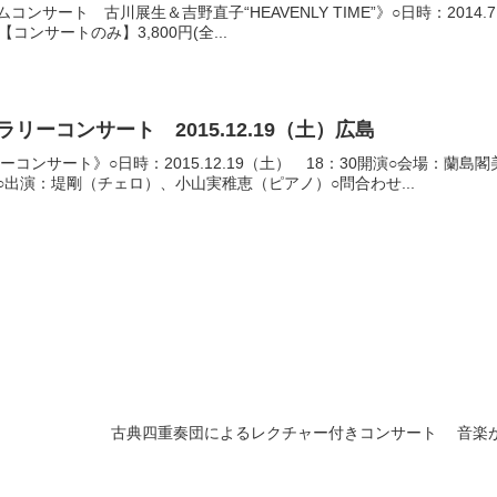
タイムコンサート 古川展生＆吉野直子“HEAVENLY TIME”》○日時：2014
ンサートのみ】3,800円(全...
リーコンサート 2015.12.19（土）広島
ーコンサート》○日時：2015.12.19（土） 18：30開演○会場：
無料○出演：堤剛（チェロ）、小山実稚恵（ピアノ）○問合わせ...
古典四重奏団によるレクチャー付きコンサート 音楽が見え