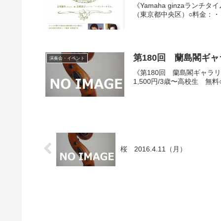
《Yamaha ginzaランチ
（東京都中央区）○料金：・【コ
第180回 蘭島閣ギャラ
演奏会・イベント
《第180回 蘭島閣ギャラリ
1,500円/3歳〜高校生 
桜 2016.4.11（月）