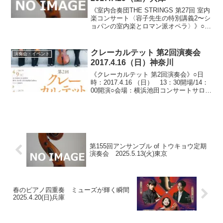
《室内合奏団THE STRINGS 第27回 室内
楽コンサート〈容子先生の特別講義2〜シ
ョパンの室内楽とロマン派オペラ〉》○日
時：2017.7.29（土） 18:30開場/19：00
開演○会場：カトリック夙川教会聖堂（兵
庫県西宮市霞町）○料...
クレーカルテット 第2回演奏会
演奏会・イベント
2017.4.16（日）神奈川
《クレーカルテット 第2回演奏会》○日
時：2017.4.16 （日） 13：30開場/14：
00開演○会場：横浜池田コンサートサロン
（神奈川県横浜市港北区篠原東）○料金：
2,000円○出演：クレーカルテット 【千田
奈緒子・乙顔絵美（ヴァイオ...
第155回アンサンブル of トウキョウ定期
演奏会 2025.5.13(火)東京
春のピアノ四重奏 ミューズが輝く瞬間
2025.4.20(日)兵庫