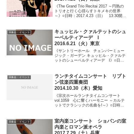
《The Grand Trio Recitai 2017 ～円熟の
トリオと行く心揺らすトキメキの世界
～》○日時：2017.4.23（日） 13:30開
場/14：00開演○会場：JTアートホール ア
フィニス（東京都港区虎ノ門）○料金：一
般券4...
キュッヒル・クァルテットのシュ
演奏会・イベント
ーベルティアーデ I
2016.6.21（火）東京
《サントリーホール チェンバーミュー
ジック・ガーデン キュッヒル・クァルテ
ットのシューベルティアーデ I》○日
時：2016.6.21（火） 18:20開場/19：00
開演○会場：サントリーホールブルーロー
ズ（東京都港区赤坂）○料金：指定6,...
ランチタイムコンサート リプト
演奏会・イベント
ン弦楽四重奏団
2014.10.30（木）愛知
《宗次ホールランチタイムコンサート
vol.1059 心に響くハーモニー ～カルテ
ットでクラシックの名曲を!～》○日時：
2014.10.30（木）11：00開場/11：30開演
（12：30終了予定）○会場：宗次ホール
（愛知県名古屋市）○料金...
室内楽コンサート ショパンの室
演奏会・イベント
内楽とロマン派オペラ
2017.7.29（土）兵庫