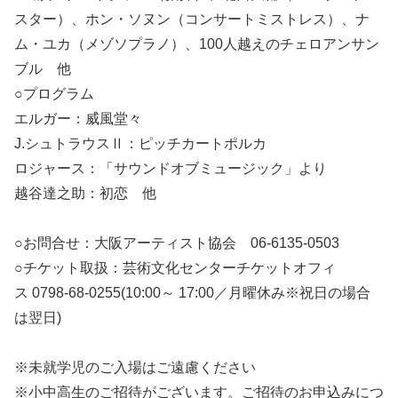
スター）、ホン・ソヌン（コンサートミストレス）、ナ
ム・ユカ（メゾソプラノ）、100人越えのチェロアンサン
ブル 他
○プログラム
エルガー：威風堂々
J.シュトラウスⅡ：ピッチカートポルカ
ロジャース：「サウンドオブミュージック」より
越谷達之助：初恋 他
○お問合せ：大阪アーティスト協会 06-6135-0503
○チケット取扱：芸術文化センターチケットオフィ
ス 0798‐68-0255
(10:00～ 17:00／月曜休み※祝日の場合
は翌日)
※未就学児のご入場はご遠慮ください
※小中高生のご招待がございます。ご招待のお申込みにつ